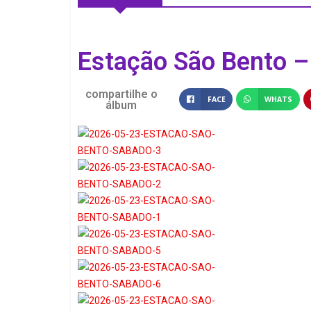
Estação São Bento –
compartilhe o
FACE
WHATS
álbum